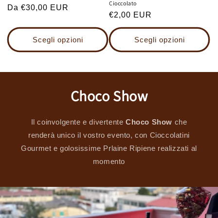
Cioccolato
Prezzo
Da €30,00 EUR
Prezzo
€2,00 EUR
di
di
listino
listino
Scegli opzioni
Scegli opzioni
Choco Show
Il coinvolgente e divertente
Choco Show
che
renderà unico il vostro evento, con Cioccolatini
Gourmet e golosissime Prlaine Ripiene realizzati al
momento