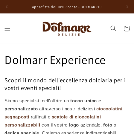
Vai
Approfitta del 10% Sconto - DOLMARR10
direttamente
ai contenuti
Carrell
Dolmarr Experience
Scopri il mondo dell'eccellenza dolciaria per i
vostri eventi speciali!
Siamo specialisti nell'offrire un
tocco unico e
personalizzato
attraverso i nostri deliziosi
cioccolatini
,
segnaposti
raffinati e
scatole di cioccolatini
personalizzabili
con il vostro
logo
aziendale,
foto
o
dedica speciale
.
Creiamo esperienze indimenticabili,